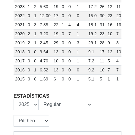
2023
1
2
5.60
19
0
0
1
17.2
26
12
11
0
2022
0
1
12.00
17
0
0
0
15.0
30
23
20
1
2021
0
3
7.85
22
1
4
4
18.1
31
16
16
3
2020
2
1
3.20
19
0
7
1
19.2
23
10
7
0
2019
2
1
2.45
29
0
0
3
29.1
28
9
8
1
2018
0
0
9.64
13
0
0
1
9.1
17
12
10
1
2017
0
0
4.70
10
0
0
1
7.2
11
5
4
0
2016
0
1
6.52
13
0
0
0
9.2
10
7
7
1
2015
0
0
1.69
6
0
0
1
5.1
5
1
1
0
ESTADÍSTICAS