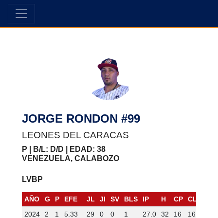
JORGE RONDON #99
LEONES DEL CARACAS
P | B/L: D/D | EDAD: 38
VENEZUELA, CALABOZO
LVBP
AÑO
G
P
EFE
JL
JI
SV
BLS
IP
H
CP
CL
HR
2024
2
1
5.33
29
0
0
1
27.0
32
16
16
4