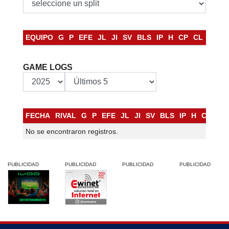
EQUIPO
G
P
EFE
JL
JI
SV
BLS
IP
H
CP
CL
HR
B
GAME LOGS
FECHA
RIVAL
G
P
EFE
JL
JI
SV
BLS
IP
H
CP
CL
No se encontraron registros.
PUBLICIDAD
PUBLICIDAD
PUBLICIDAD
PUBLICIDAD