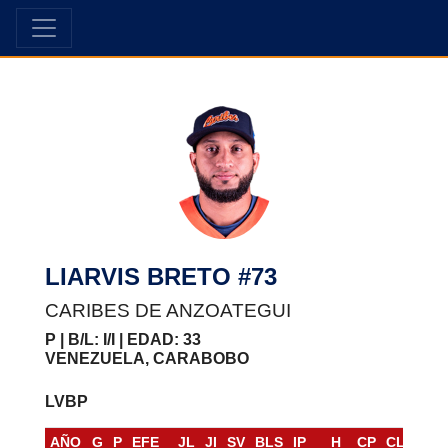
LIARVIS BRETO #73
CARIBES DE ANZOATEGUI
P | B/L: I/I | EDAD: 33
VENEZUELA, CARABOBO
LVBP
AÑO
G
P
EFE
JL
JI
SV
BLS
IP
H
CP
CL
HR