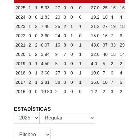
2025
1
1
5.33
27
0
0
0
27.0
25
16
16
2
2024
0
0
1.83
20
0
0
0
19.2
18
4
4
0
2023
1
2
7.48
25
2
1
1
21.2
27
19
18
5
2022
0
0
3.60
24
0
1
0
15.0
16
7
6
0
2021
2
2
6.07
16
8
0
1
43.0
37
33
29
4
2020
1
2
3.94
9
7
0
1
32.0
40
15
14
2
2019
0
1
4.50
5
0
0
1
4.0
5
2
2
0
2018
0
1
3.60
27
0
0
1
10.0
7
6
4
1
2017
2
1
2.81
38
0
0
1
16.0
10
7
5
1
2016
0
0
10.80
2
0
0
0
1.2
2
3
2
0
ESTADÍSTICAS