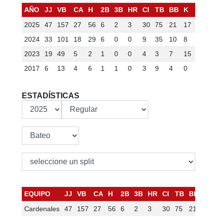
AÑO
JJ
VB
CA
H
2B
3B
HR
CI
TB
BB
K
BR
S
2025
47
157
27
56
6
2
3
30
75
21
17
7
1
2024
33
101
18
29
6
0
0
9
35
10
8
4
1
2023
19
49
5
2
1
0
0
4
3
7
15
3
1
2017
6
13
4
6
1
1
0
3
9
4
0
1
1
ESTADÍSTICAS
EQUIPO
JJ
VB
CA
H
2B
3B
HR
CI
TB
BB
K
Cardenales
47
157
27
56
6
2
3
30
75
21
17