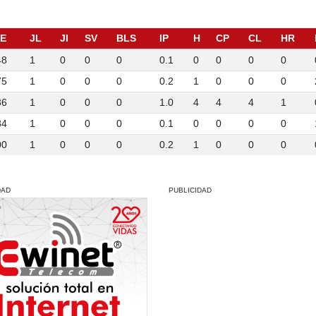
E
JL
JI
SV
BLS
IP
H
CP
CL
HR
48
1
0
0
0
0.1
0
0
0
0
75
1
0
0
0
0.2
1
0
0
0
36
1
0
0
0
1.0
4
4
4
1
84
1
0
0
0
0.1
0
0
0
0
00
1
0
0
0
0.2
1
0
0
0
DAD
PUBLICIDAD