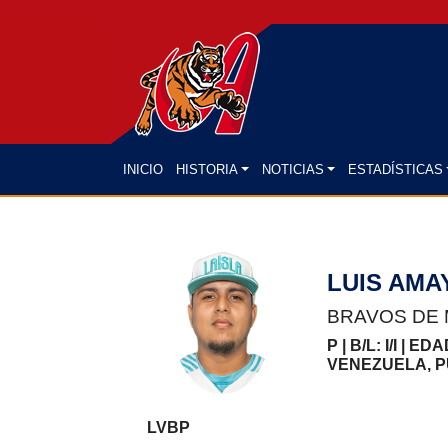
(CURRENT)
INICIO
HISTORIA
NOTICIAS
ESTADÍSTICAS
LUIS AMA
BRAVOS DE
P | B/L: I/I | ED
VENEZUELA, P
LVBP