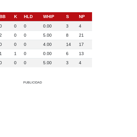
BB
K
HLD
WHIP
S
NP
0
0
0
0.00
3
4
2
0
0
5.00
8
21
0
0
0
4.00
14
17
1
1
0
0.00
6
13
0
0
0
5.00
3
4
PUBLICIDAD