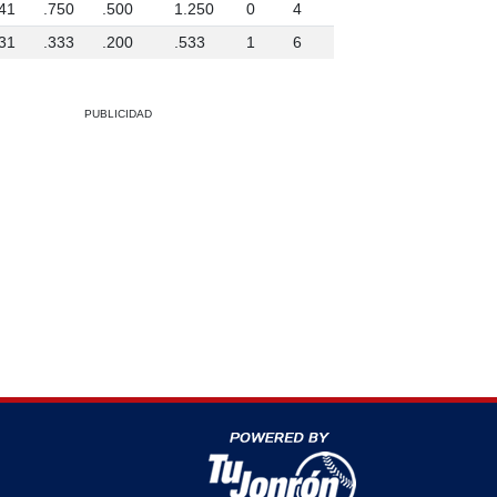
41
.750
.500
1.250
0
4
31
.333
.200
.533
1
6
PUBLICIDAD