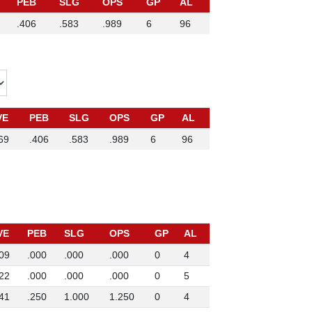
PEB
SLG
OPS
GP
AL
.406
.583
.989
6
96
VE
PEB
SLG
OPS
GP
AL
69
.406
.583
.989
6
96
VE
PEB
SLG
OPS
GP
AL
09
.000
.000
.000
0
4
22
.000
.000
.000
0
5
41
.250
1.000
1.250
0
4