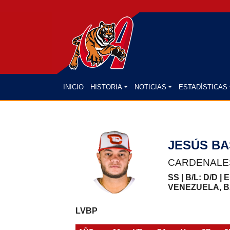
(CURRENT)
INICIO
HISTORIA
NOTICIAS
ESTADÍSTICAS
JESÚS BA
CARDENALE
SS | B/L: D/D |
VENEZUELA, 
LVBP