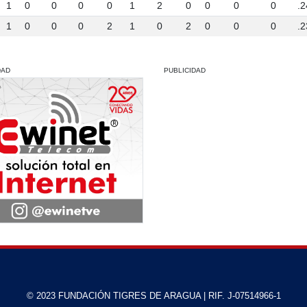
1
0
0
0
0
1
2
0
0
0
0
.2
1
0
0
0
2
1
0
2
0
0
0
.2
DAD
PUBLICIDAD
© 2023 FUNDACIÓN TIGRES DE ARAGUA | RIF. J-07514966-1