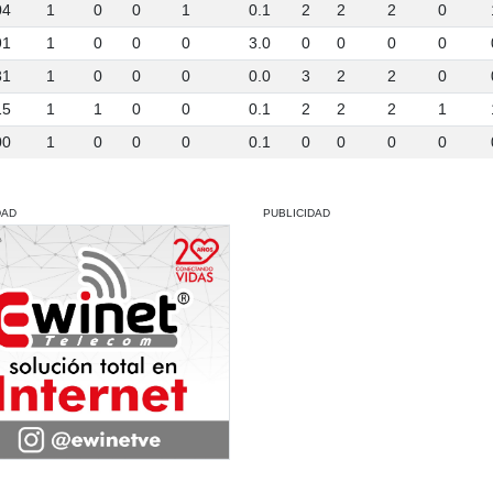
04
1
0
0
1
0.1
2
2
2
0
91
1
0
0
0
3.0
0
0
0
0
31
1
0
0
0
0.0
3
2
2
0
15
1
1
0
0
0.1
2
2
2
1
00
1
0
0
0
0.1
0
0
0
0
DAD
PUBLICIDAD