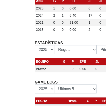
AÑO
G
P
EFE
JL
JI
2025
1
0
0.00
6
0
2024
2
1
5.40
17
0
2021
0
0
81.00
1
0
2018
0
0
0.00
2
0
ESTADÍSTICAS
EQUIPO
G
P
EFE
JL
Bravos
1
0
0.00
6
GAME LOGS
FECHA
RIVAL
G
P
EF