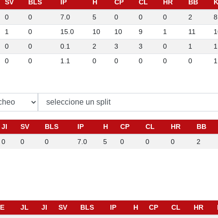
SV
BLS
IP
H
CP
CL
HR
BB
0
0
7.0
5
0
0
0
2
8
1
0
15.0
10
10
9
1
11
1
0
0
0.1
2
3
3
0
1
1
0
0
1.1
0
0
0
0
0
1
JI
SV
BLS
IP
H
CP
CL
HR
BB
0
0
0
7.0
5
0
0
0
2
E
JL
JI
SV
BLS
IP
H
CP
CL
HR