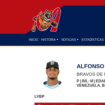
(CURRENT)
INICIO
HISTORIA
NOTICIAS
ESTADÍSTICAS
ALFONSO
BRAVOS DE
P | B/L: I/I | ED
VENEZUELA, 
LVBP