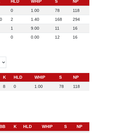
K
HLD
WHIP
S
NP
0
1.00
78
118
0
2
1.40
168
294
1
9.00
11
16
0
0.00
12
16
K
HLD
WHIP
S
NP
8
0
1.00
78
118
BB
K
HLD
WHIP
S
NP