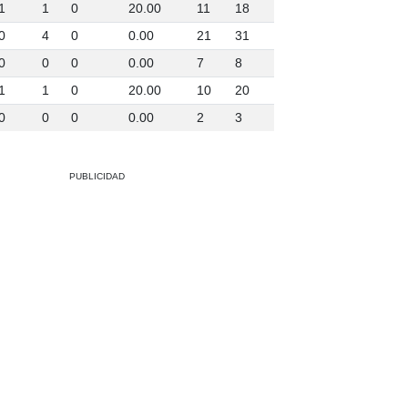
1
1
0
20.00
11
18
0
4
0
0.00
21
31
0
0
0
0.00
7
8
1
1
0
20.00
10
20
0
0
0
0.00
2
3
PUBLICIDAD