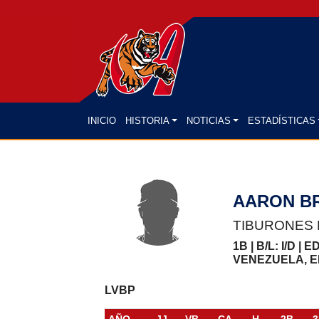
(CURRENT)
INICIO
HISTORIA
NOTICIAS
ESTADÍSTICAS
AARON B
TIBURONES 
1B | B/L: I/D | 
VENEZUELA, E
LVBP