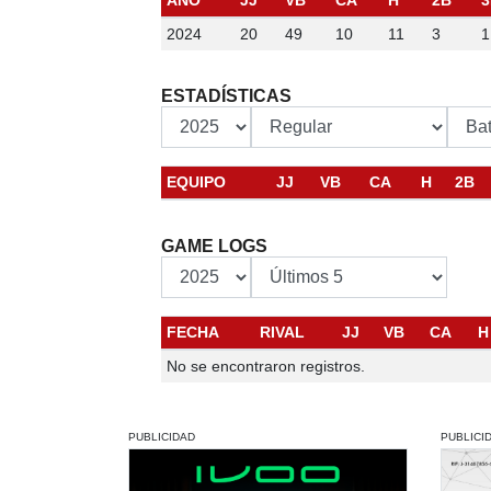
AÑO
JJ
VB
CA
H
2B
3
2024
20
49
10
11
3
1
ESTADÍSTICAS
EQUIPO
JJ
VB
CA
H
2B
GAME LOGS
FECHA
RIVAL
JJ
VB
CA
H
No se encontraron registros.
PUBLICIDAD
PUBLICI