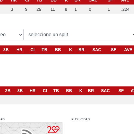
B
HR
CI
TB
BB
K
BR
SAC
SF
AVE
3
9
25
11
8
1
0
1
.224
3B
HR
CI
TB
BB
K
BR
SAC
SF
AVE
2B
3B
HR
CI
TB
BB
K
BR
SAC
SF
A
DAD
PUBLICIDAD