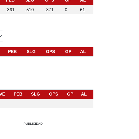
PEB
SLG
OPS
GP
AL
.361
.510
.871
0
61
PEB
SLG
OPS
GP
AL
VE
PEB
SLG
OPS
GP
AL
PUBLICIDAD