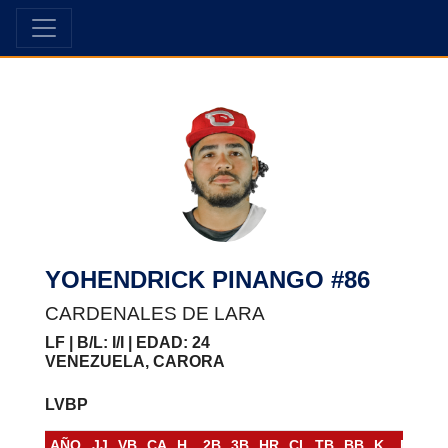
YOHENDRICK PINANGO #86
CARDENALES DE LARA
LF | B/L: I/I | EDAD: 24
VENEZUELA, CARORA
LVBP
AÑO
JJ
VB
CA
H
2B
3B
HR
CI
TB
BB
K
BR
S