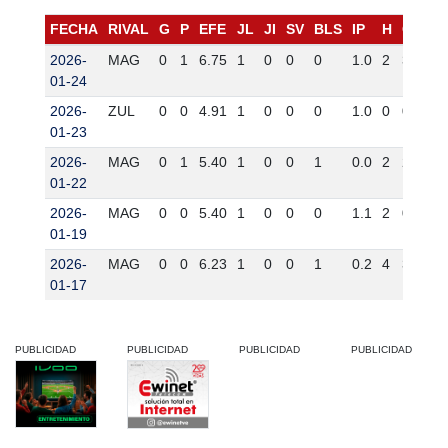
FECHA
RIVAL
G
P
EFE
JL
JI
SV
BLS
IP
H
CP
C
2026-
MAG
0
1
6.75
1
0
0
0
1.0
2
3
3
01-24
2026-
ZUL
0
0
4.91
1
0
0
0
1.0
0
0
0
01-23
2026-
MAG
0
1
5.40
1
0
0
1
0.0
2
2
0
01-22
2026-
MAG
0
0
5.40
1
0
0
0
1.1
2
0
0
01-19
2026-
MAG
0
0
6.23
1
0
0
1
0.2
4
3
3
01-17
PUBLICIDAD
PUBLICIDAD
PUBLICIDAD
PUBLICIDAD