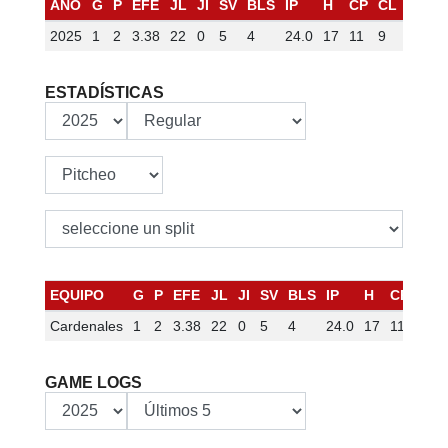
AÑO
G
P
EFE
JL
JI
SV
BLS
IP
H
CP
CL
HR
B
2025
1
2
3.38
22
0
5
4
24.0
17
11
9
3
8
ESTADÍSTICAS
EQUIPO
G
P
EFE
JL
JI
SV
BLS
IP
H
CP
CL
Cardenales
1
2
3.38
22
0
5
4
24.0
17
11
9
GAME LOGS