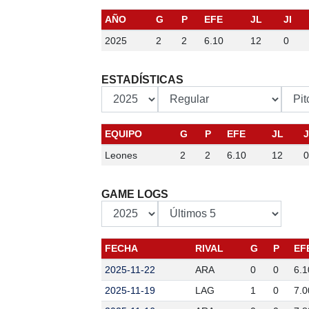
AÑO
G
P
EFE
JL
JI
2025
2
2
6.10
12
0
ESTADÍSTICAS
EQUIPO
G
P
EFE
JL
J
Leones
2
2
6.10
12
0
GAME LOGS
FECHA
RIVAL
G
P
EF
2025-11-22
ARA
0
0
6.1
2025-11-19
LAG
1
0
7.0