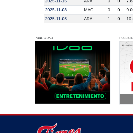
2025-11-16
ARA
0
0
7.8
2025-11-08
MAG
0
0
9.0
2025-11-05
ARA
1
0
10.
PUBLICIDAD
PUBLICI