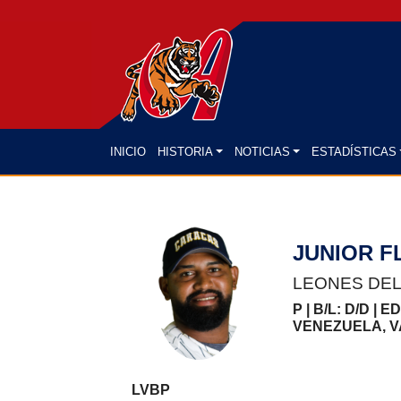
(CURRENT)
INICIO
HISTORIA
NOTICIAS
ESTADÍSTICAS
JUNIOR F
LEONES DE
P | B/L: D/D | E
VENEZUELA, V
LVBP