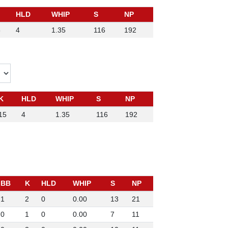
HLD
WHIP
S
NP
5
4
1.35
116
192
K
HLD
WHIP
S
NP
15
4
1.35
116
192
BB
K
HLD
WHIP
S
NP
1
2
0
0.00
13
21
0
1
0
0.00
7
11