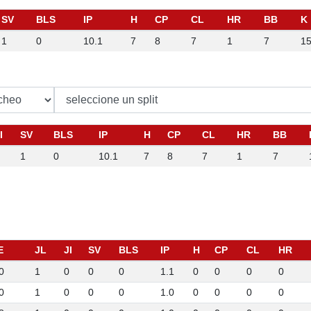
SV
BLS
IP
H
CP
CL
HR
BB
K
1
0
10.1
7
8
7
1
7
1
I
SV
BLS
IP
H
CP
CL
HR
BB
1
0
10.1
7
8
7
1
7
E
JL
JI
SV
BLS
IP
H
CP
CL
HR
0
1
0
0
0
1.1
0
0
0
0
0
1
0
0
0
1.0
0
0
0
0