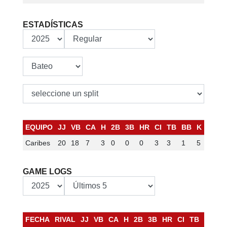
ESTADÍSTICAS
EQUIPO
JJ
VB
CA
H
2B
3B
HR
CI
TB
BB
K
BR
S
Caribes
20
18
7
3
0
0
0
3
3
1
5
1
1
GAME LOGS
FECHA
RIVAL
JJ
VB
CA
H
2B
3B
HR
CI
TB
BB
K